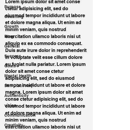
Lorem ipsum dolor sit amet conse 
Purpose
ctetur adipisicing elit, sed do 
eiusmod tempor incididunt ut labore 
Coaching
et dolore magna aliqua. Ut enim ad 
Growth
minim veniam, quis nostrud 
exercitation ullamco laboris nisi ut 
Blog
aliquip ex ea commodo consequat. 
General
Duis aute irure dolor in reprehenderit 
Success
in voluptate velit esse cillum dolore 
eu fugiat nulla pariatur. Lorem ipsum 
Goals
dolor sit amet conse ctetur 
Mental Health
adipisicing elit, sed do eiusmod 
tempor incididunt ut labore et dolore 
Self-Discovery
magna. Lorem ipsum dolor sit amet 
Authenticity
conse ctetur adipisicing elit, sed do 
vision
eiusmod tempor incididunt ut labore 
et dolore magna aliqua. Ut enim ad 
Communication
minim veniam, quis nostrud 
Creativity
exercitation ullamco laboris nisi ut 