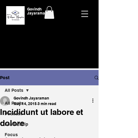
Govindh
Jayaraman
Post
All Posts
Govindh Jayaraman
All Posts
May 14, 2015
3 min read
Incididunt ut labore et
Podcast
dolore
Leadership
Focus